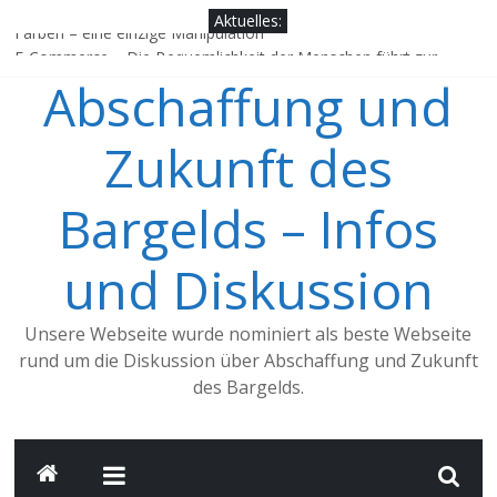
Zum
Aktuelles:
Inhalt
Farben – eine einzige Manipulation
springen
E-Commerce – Die Bequemlichkeit der Menschen führt zur
Abschaffung und
digitalisierten Zahlung
China, ein Vorbild für Deutschland?
Jens Weidmann, würdest Du dich als einen Verfechter des
Zukunft des
Bargelds bezeichnen?
Google, Apple Pay & Co. – Trend zum Mobile Payment nimmt
Bargelds – Infos
Fahrt auf
und Diskussion
Unsere Webseite wurde nominiert als beste Webseite
rund um die Diskussion über Abschaffung und Zukunft
des Bargelds.