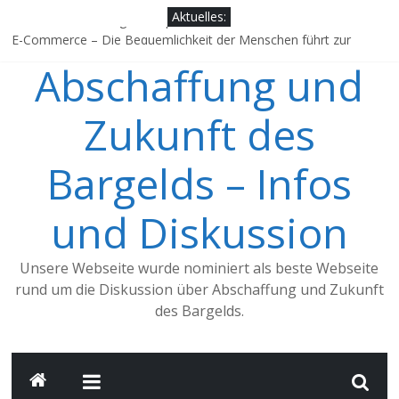
Aktuelles:
Farben – eine einzige Manipulation
E-Commerce – Die Bequemlichkeit der Menschen führt zur
digitalisierten Zahlung
Abschaffung und
China, ein Vorbild für Deutschland?
Jens Weidmann, würdest Du dich als einen Verfechter des
Zukunft des
Bargelds bezeichnen?
Google, Apple Pay & Co. – Trend zum Mobile Payment nimmt
Fahrt auf
Bargelds – Infos
und Diskussion
Unsere Webseite wurde nominiert als beste Webseite
rund um die Diskussion über Abschaffung und Zukunft
des Bargelds.