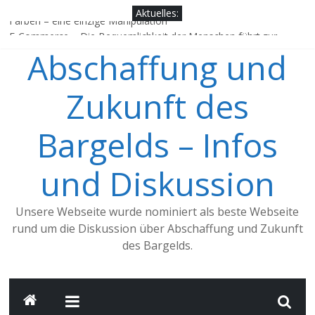
Zum
Aktuelles:
Inhalt
Farben – eine einzige Manipulation
springen
E-Commerce – Die Bequemlichkeit der Menschen führt zur
Abschaffung und
digitalisierten Zahlung
China, ein Vorbild für Deutschland?
Jens Weidmann, würdest Du dich als einen Verfechter des
Zukunft des
Bargelds bezeichnen?
Google, Apple Pay & Co. – Trend zum Mobile Payment nimmt
Bargelds – Infos
Fahrt auf
und Diskussion
Unsere Webseite wurde nominiert als beste Webseite
rund um die Diskussion über Abschaffung und Zukunft
des Bargelds.