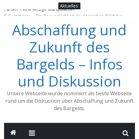
Zum
Aktuelles:
Inhalt
Farben – eine einzige Manipulation
springen
E-Commerce – Die Bequemlichkeit der Menschen führt zur
Abschaffung und
digitalisierten Zahlung
China, ein Vorbild für Deutschland?
Jens Weidmann, würdest Du dich als einen Verfechter des
Zukunft des
Bargelds bezeichnen?
Google, Apple Pay & Co. – Trend zum Mobile Payment nimmt
Bargelds – Infos
Fahrt auf
und Diskussion
Unsere Webseite wurde nominiert als beste Webseite
rund um die Diskussion über Abschaffung und Zukunft
des Bargelds.