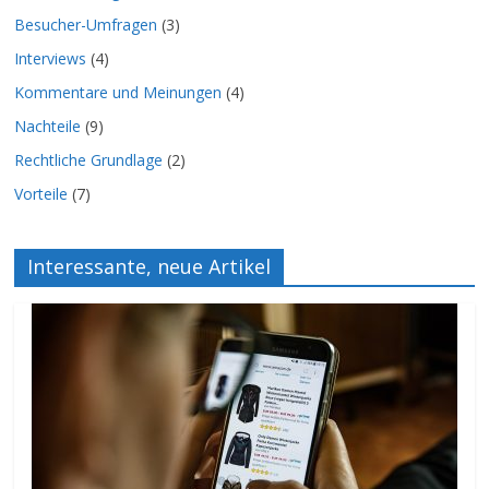
Besucher-Umfragen
(3)
Interviews
(4)
Kommentare und Meinungen
(4)
Nachteile
(9)
Rechtliche Grundlage
(2)
Vorteile
(7)
Interessante, neue Artikel