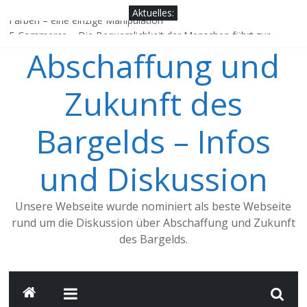
Zum
Aktuelles:
Inhalt
Farben – eine einzige Manipulation
E-Commerce – Die Bequemlichkeit der Menschen führt zur
springen
Abschaffung und
digitalisierten Zahlung
China, ein Vorbild für Deutschland?
Jens Weidmann, würdest Du dich als einen Verfechter des
Zukunft des
Bargelds bezeichnen?
Google, Apple Pay & Co. – Trend zum Mobile Payment nimmt
Bargelds – Infos
Fahrt auf
und Diskussion
Unsere Webseite wurde nominiert als beste Webseite
rund um die Diskussion über Abschaffung und Zukunft
des Bargelds.