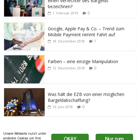
einen Verfechter des Bargelds
bezeichnen?
0
1. Februar 2019
Google, Apple Pay & Co. – Trend zum
Mobile Payment nimmt Fahrt auf
1
18. Dezember 2018
Farben – eine einzige Manipulation
0
12. November 2018
Was hält die EZB von einer möglichen
Bargeldabschaffung?
0
16. Juni 2018
Unsere Webseite nutzt unter
OKAY
Nur zum
anderem Cookies um Ihre