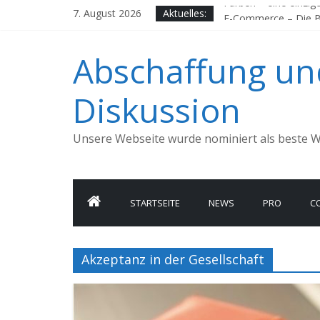
Zum
Farben – eine einzig
7. August 2026
Aktuelles:
Inhalt
E-Commerce – Die Beq
springen
China, ein Vorbild fü
Abschaffung und
Jens Weidmann, würd
Google, Apple Pay &
Diskussion
Unsere Webseite wurde nominiert als beste W
STARTSEITE
NEWS
PRO
C
Akzeptanz in der Gesellschaft