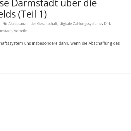
sse Darmstadt über die
ds (Teil 1)
,
,
Akzeptanz in der Gesellschaft
digitale Zahlungssysteme
Dirk
,
rmstadt
Vorteile
schaftssystem uns insbesondere dann, wenn die Abschaffung des