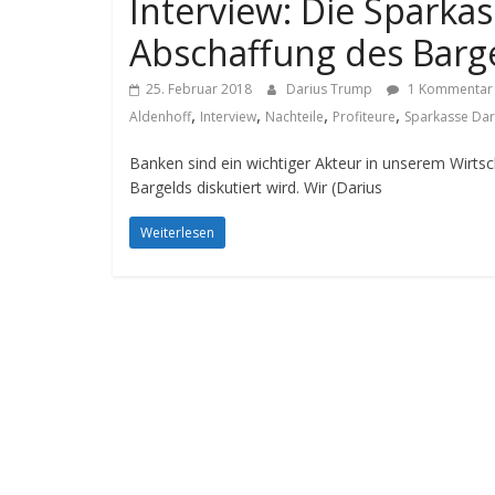
Interview: Die Sparka
Abschaffung des Bargel
25. Februar 2018
Darius Trump
1 Kommentar
,
,
,
,
Aldenhoff
Interview
Nachteile
Profiteure
Sparkasse Da
Banken sind ein wichtiger Akteur in unserem Wirt
Bargelds diskutiert wird. Wir (Darius
Weiterlesen