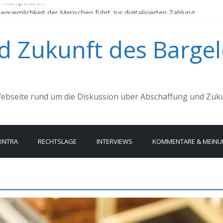
e Manipulation
uemlichkeit der Menschen führt zur digitalisierten Zahlung
r Deutschland?
 Zukunft des Bargel
est Du dich als einen Verfechter des Bargelds bezeichnen?
 Co. – Trend zum Mobile Payment nimmt Fahrt auf
ebseite rund um die Diskussion über Abschaffung und Zuku
ONTRA
RECHTSLAGE
INTERVIEWS
KOMMENTARE & MEIN