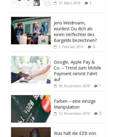
1
13. März 2019
Jens Weidmann,
würdest Du dich als
einen Verfechter des
Bargelds bezeichnen?
0
1. Februar 2019
Google, Apple Pay &
Co. – Trend zum Mobile
Payment nimmt Fahrt
auf
1
18. Dezember 2018
Farben – eine einzige
Manipulation
0
12. November 2018
Was hält die EZB von